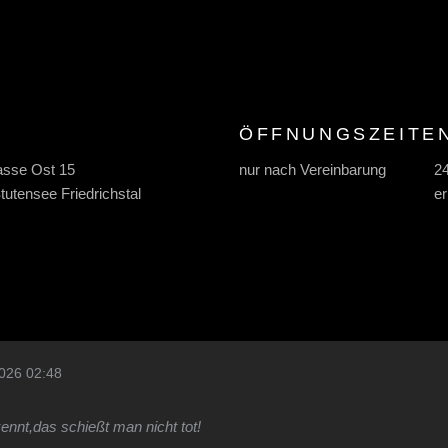
ÖFFNUNGSZEITE
asse Ost 15
nur nach Vereinbarung
24
tutensee Friedrichstal
er
026 02:48
nnt,das schießt man nicht tot!