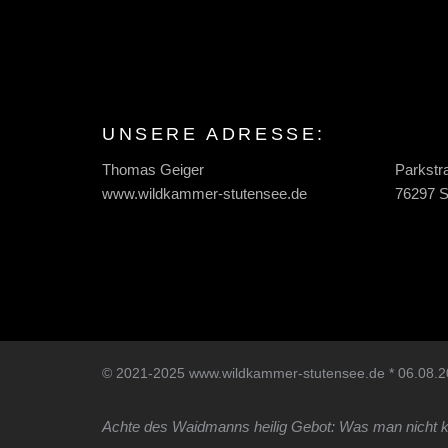
UNSERE ADRESSE:
Thomas Geiger
Parkstr
www.wildkammer-stutensee.de
76297 S
© 2021-2025 www.wildkammer-stutensee.de * 06.08.2
Achte des Waidmanns heilig Gebot: Was man nicht ke